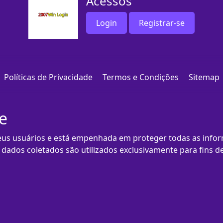
Acessos
Login
Registrar-se
Políticas de Privacidade
Termos e Condições
Sitemap
de
seus usuários e está empenhada em proteger todas as info
dados coletados são utilizados exclusivamente para fins d