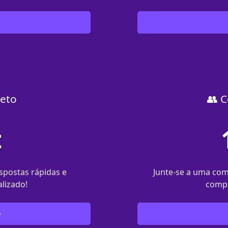
reto
👥 
t
espostas rápidas e
Junte-se a uma com
lizado!
compa
e