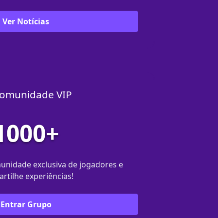
Ver Notícias
Comunidade VIP
1000+
unidade exclusiva de jogadores e
rtilhe experiências!
Entrar Grupo