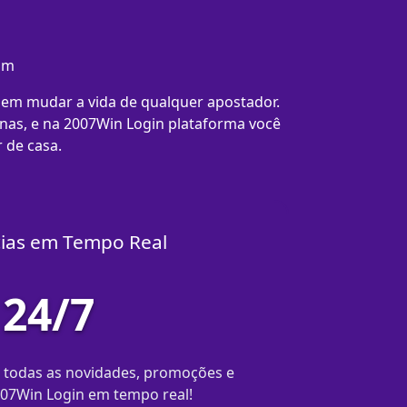
am
odem mudar a vida de qualquer apostador.
anas, e na 2007Win Login plataforma você
 de casa.
cias em Tempo Real
24/7
e todas as novidades, promoções e
007Win Login em tempo real!