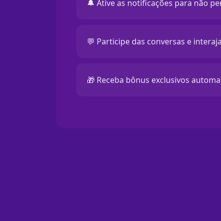
🔔 Ative as notificações para não p
💬 Participe das conversas e interaj
🎁 Receba bônus exclusivos autom