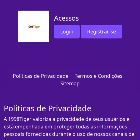
Acessos
Login
Registrar-se
Políticas de Privacidade
Termos e Condições
Sitemap
Políticas de Privacidade
A 1998Tiger valoriza a privacidade de seus usuários e
está empenhada em proteger todas as informações
pessoais fornecidas durante o uso de nossos canais de