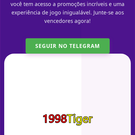
você tem acesso a promoções incríveis e uma
experiência de jogo inigualável. Junte-se aos
vencedores agora!
SEGUIR NO TELEGRAM