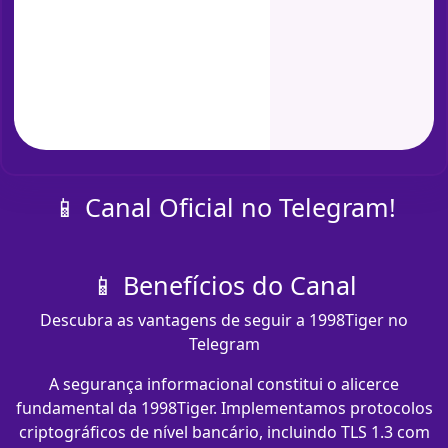
📱 Canal Oficial no Telegram!
📱 Benefícios do Canal
Descubra as vantagens de seguir a 1998Tiger no
Telegram
A segurança informacional constitui o alicerce
fundamental da 1998Tiger. Implementamos protocolos
criptográficos de nível bancário, incluindo TLS 1.3 com