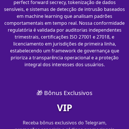
perfect forward secrecy, tokenização de dados
sensíveis, e sistemas de detecção de intrusão baseados
em machine learning que analisam padrões
comportamentais em tempo real. Nossa conformidade
regulatória é validada por auditorias independentes
trimestrais, certificações ISO 27001 e 27018, e
licenciamento em jurisdições de primeira linha,
estabelecendo um framework de governança que
prioriza a transparência operacional e a proteção
integral dos interesses dos usuários.
🎁 Bônus Exclusivos
VIP
Receba bônus exclusivos do Telegram,