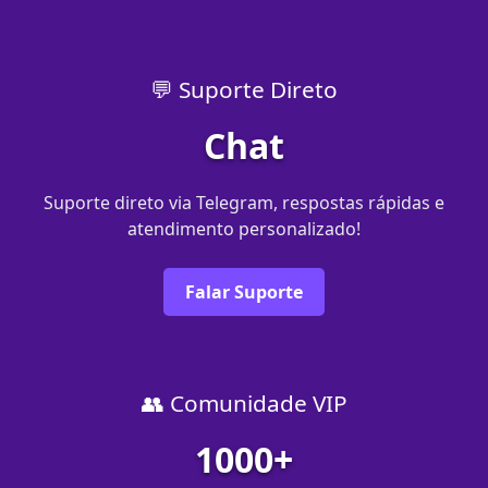
💬 Suporte Direto
Chat
Suporte direto via Telegram, respostas rápidas e
atendimento personalizado!
Falar Suporte
👥 Comunidade VIP
1000+