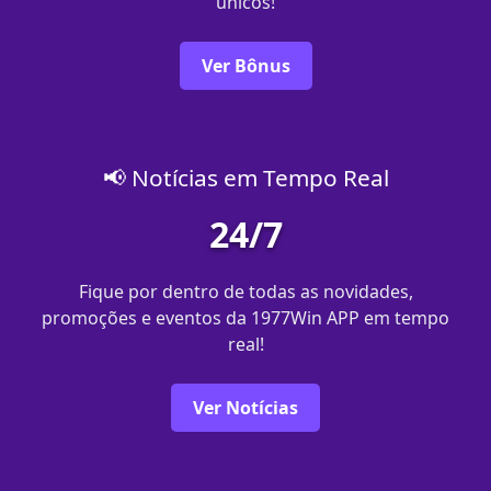
únicos!
Ver Bônus
📢 Notícias em Tempo Real
24/7
Fique por dentro de todas as novidades,
promoções e eventos da 1977Win APP em tempo
real!
Ver Notícias