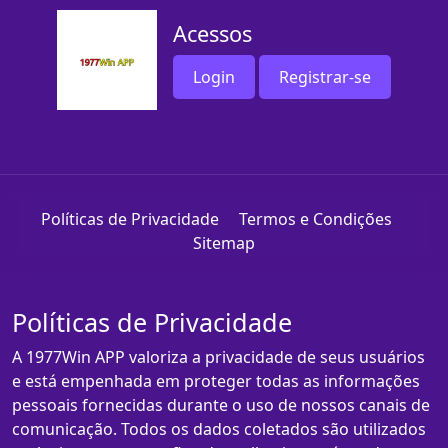
Acessos
Login
Registrar-se
Políticas de Privacidade
Termos e Condições
Sitemap
Políticas de Privacidade
A 1977Win APP valoriza a privacidade de seus usuários
e está empenhada em proteger todas as informações
pessoais fornecidas durante o uso de nossos canais de
comunicação. Todos os dados coletados são utilizados