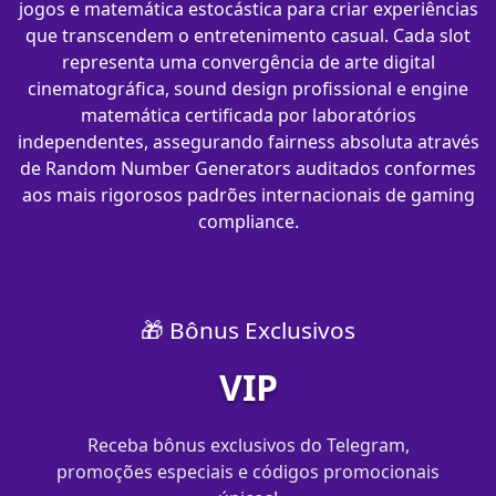
jogos e matemática estocástica para criar experiências
que transcendem o entretenimento casual. Cada slot
representa uma convergência de arte digital
cinematográfica, sound design profissional e engine
matemática certificada por laboratórios
independentes, assegurando fairness absoluta através
de Random Number Generators auditados conformes
aos mais rigorosos padrões internacionais de gaming
compliance.
🎁 Bônus Exclusivos
VIP
Receba bônus exclusivos do Telegram,
promoções especiais e códigos promocionais