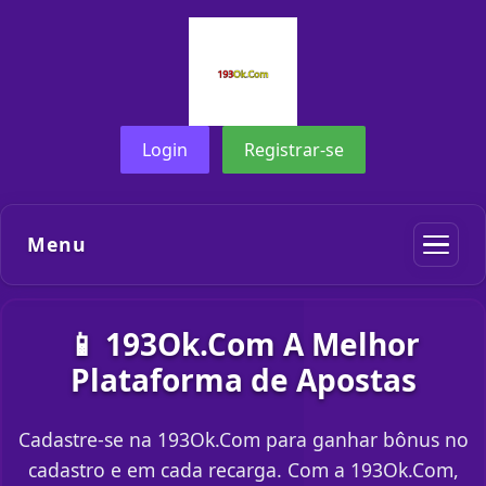
Login
Registrar-se
Menu
📱 193Ok.Com A Melhor
Plataforma de Apostas
Cadastre-se na 193Ok.Com para ganhar bônus no
cadastro e em cada recarga. Com a 193Ok.Com,