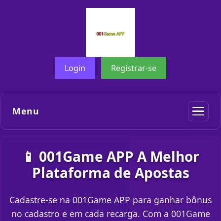
Login
Registrar-se
Menu
📱 001Game APP A Melhor
Plataforma de Apostas
Cadastre-se na 001Game APP para ganhar bônus
no cadastro e em cada recarga. Com a 001Game