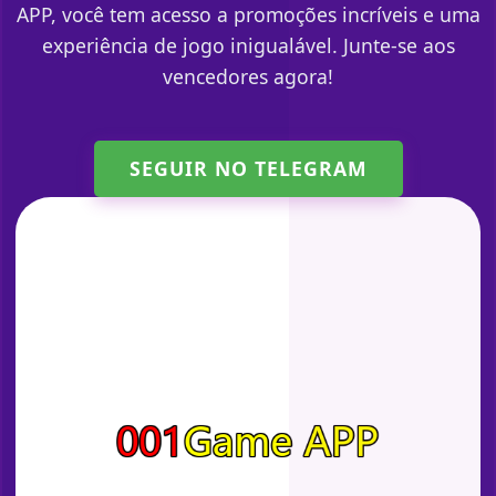
APP, você tem acesso a promoções incríveis e uma
experiência de jogo inigualável. Junte-se aos
vencedores agora!
SEGUIR NO TELEGRAM