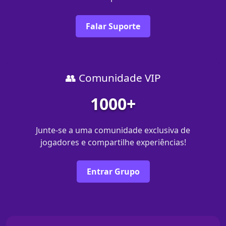
Falar Suporte
👥 Comunidade VIP
1000+
Junte-se a uma comunidade exclusiva de
jogadores e compartilhe experiências!
Entrar Grupo